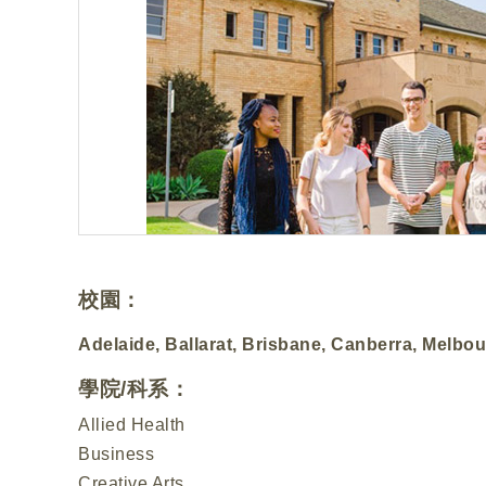
校園：
Adelaide, Ballarat, Brisbane, Canberra, Melbo
學院/科系：
Allied Health
Business
Creative Arts