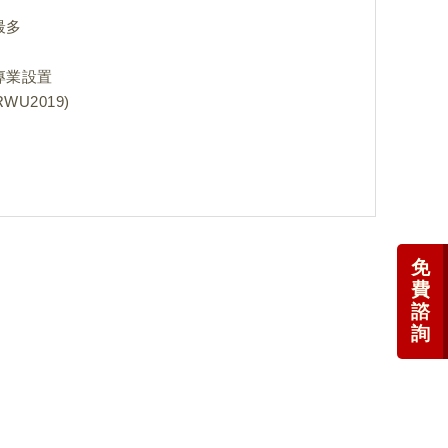
最多
專業設置
U2019)
免
費
諮
詢