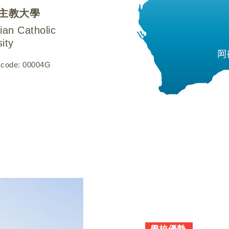
主教大學
ian Catholic
ity
code: 00004G