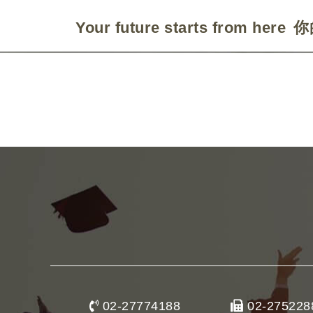
Your future starts from here
你
02-27774188
02-275228