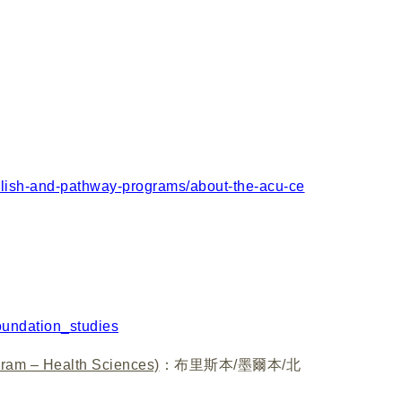
nglish-and-pathway-programs/about-the-acu-ce
oundation_studies
 – Health Sciences)
：布里斯本/墨爾本/北