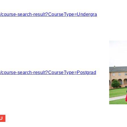
se/course-search-result?CourseType=Undergra
se/course-search-result?CourseType=Postgrad
U