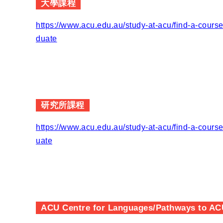
大學課程
https://www.acu.edu.au/study-at-acu/find-a-cour
duate
研究所課程
https://www.acu.edu.au/study-at-acu/find-a-cour
uate
ACU Centre for Languages/Pathways to AC